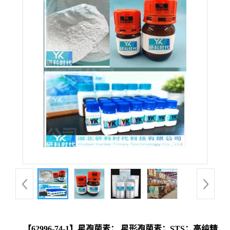
【62996-74-1】星孢菌素； 星形孢菌素；STS；高纯精