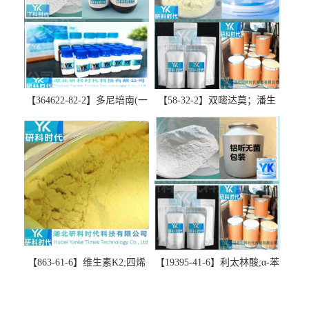
【364622-82-2】多尼培南(一
【58-32-2】双嘧达莫；潘生
水合物)；多立培南一水合物-
丁-精品科研试剂-湖北研科时
精品科研试剂-湖北研科时代
代科技-“研”无止境;“科”学创
科技-“研”无止境;“科”学创
新！支持三方验证；支持定
新！支持三方验证；支持定
制；检测图谱；MSDS等技术
制；检测图谱；MSDS等技术
支持！
支持！
【863-61-6】维生素K2;四烯
【19395-41-6】利太林酸;α-苯
甲萘醌;VK2; MK-4:高纯度
基哌啶基-2-乙酸；含量
≥98%湖北研科时代科技-优势
≥99.0%；湖北研科时代科技-