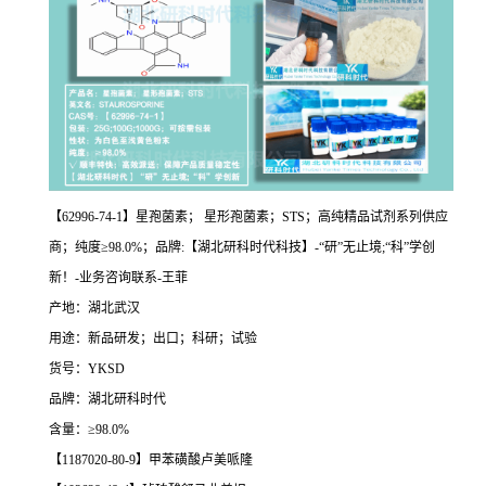
【62996-74-1】星孢菌素； 星形孢菌素；STS；高纯精品试剂系列供应
商；纯度≥98.0%；品牌:【湖北研科时代科技】-“研”无止境;“科”学创
新！-业务咨询联系-王菲
产地：湖北武汉
用途：新品研发；出口；科研；试验
货号：YKSD
品牌：湖北研科时代
含量：≥98.0%
【1187020-80-9】甲苯磺酸卢美哌隆