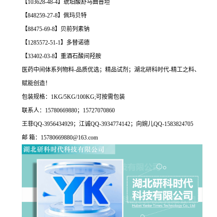
【103628-48-4】琥珀酸舒马曲普坦
【848259-27-8】佩玛贝特
【88475-69-8】贝前列素钠
【1285572-51-1】多替诺德
【33402-03-8】重酒石酸间羟胺
医药中间体系列物料-品质优选；精品试剂；湖北研科时代-精工之料、
赋能创造！
包装规格：1KG/5KG/100KG;可按需包装
联系人：15780669880；15727070860
王菲QQ-3956434929；江诚QQ-3934774142；向婉儿QQ-1583824705
邮 箱：15780669880@163.com