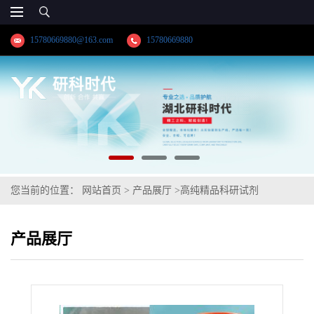
15780669880@163.com
15780669880
您当前的位置：
网站首页
>
产品展厅
>
高纯精品科研试剂
>
【62996-74-1】星孢菌素； 星形孢菌素；STS；高纯精品试剂系列
产品展厅
供应商；纯度≥98.0%；品牌:【湖北研科时代科技】-“研”无止境;“科”
学创新！-业务咨询联系-王菲