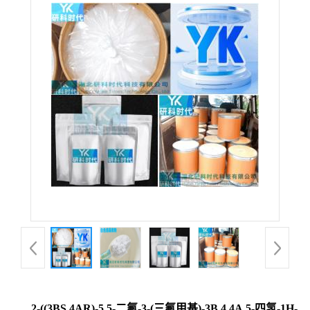
2-((3BS,4AR)-5,5-二氟-3-(三氟甲基)-3B,4,4A,5-四氢-1H-