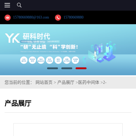
15780669880@163.com
15780669880
您当前的位置：
网站首页
>
产品展厅
>
医药中间体
>
2-
((3BS,4AR)-5,5-二氟-3-(三氟甲基)-3B,4,4A,5-四氢-1H-环丙烯并[3,4]
产品展厅
环戊二烯并[1,2-C]吡唑-1-基)乙酸