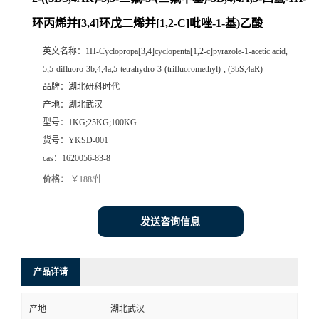
环丙烯并[3,4]环戊二烯并[1,2-C]吡唑-1-基)乙酸
英文名称：
1H-Cyclopropa[3,4]cyclopenta[1,2-c]pyrazole-1-acetic acid,
5,5-difluoro-3b,4,4a,5-tetrahydro-3-(trifluoromethyl)-, (3bS,4aR)-
品牌：
湖北研科时代
产地：
湖北武汉
型号：
1KG;25KG;100KG
货号：
YKSD-001
cas：
1620056-83-8
价格：
￥188/件
发送咨询信息
产品详请
产地
湖北武汉