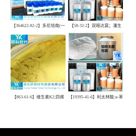
【364622-82-2】多尼培南(一
【58-32-2】双嘧达莫；潘生
水合物)；多立培南一水合物-
丁-精品科研试剂-湖北研科时
精品科研试剂-湖北研科时代
代科技-“研”无止境;“科”学创
科技-“研”无止境;“科”学创
新！支持三方验证；支持定
新！支持三方验证；支持定
制；检测图谱；MSDS等技术
制；检测图谱；MSDS等技术
支持！
支持！
【863-61-6】维生素K2;四烯
【19395-41-6】利太林酸;α-苯
甲萘醌;VK2; MK-4:高纯度
基哌啶基-2-乙酸；含量
≥98%湖北研科时代科技-优势
≥99.0%；湖北研科时代科技-
批量供应商-支持出口-支持三
“研”无止境;“科”学创新！支
方验证 -业务咨询联系-王菲
持三方验证；支持定制；检
测图谱；MSDS等技术支持！