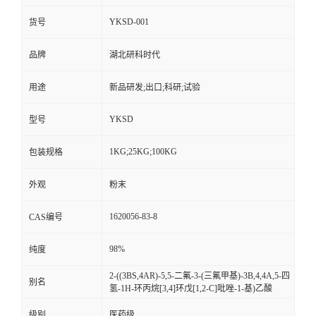
YKSD-001
货号
品牌
湖北研科时代
用途
新品研发;出口;科研;试验
YKSD
型号
1KG;25KG;100KG
包装规格
外观
粉末
1620056-83-8
CAS编号
98%
纯度
2-((3BS,4AR)-5,5-二氟-3-(三氟甲基)-3B,4,4A,5-四
别名
氢-1H-环丙烷[3,4]环戊[1,2-C]吡唑-1-基)乙酸
级别
医药级