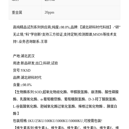
20ppm
重金属
高纯精品试剂系列供应商;纯度≥98.0%;品牌:【湖北研科时代科技】-“研”
无止境;“科”学创新!支持三方验证;支持定制;检测图谱;MSDS等技术支
持!-业务咨询联系-王菲
产地:湖北武汉
用途:新品研发;出口;科研;试验
货号:YKSD
品牌:湖北研科时代
含量:≥98.0%
【生物酶系列:SOD;超氧化物歧化酶、甲醛脱氢酶、崩溃酶、酸性磷酸
酶、乳酸氧化酶、α-葡萄糖苷酶、葡萄糖脱氢酶、D-3-羟丁酸脱氢酶、
L-谷氨酸氧化酶、胆碱氧化酶过氧化氢酶、辣根过氧化物酶 、胰蛋白
酶 】
包装规格:1KU/25KU/100KU/1000KU/10000KU;可按需包装!
【维生素系列:维生素A、维生素B、维生素C、维生素D、维生素E、维