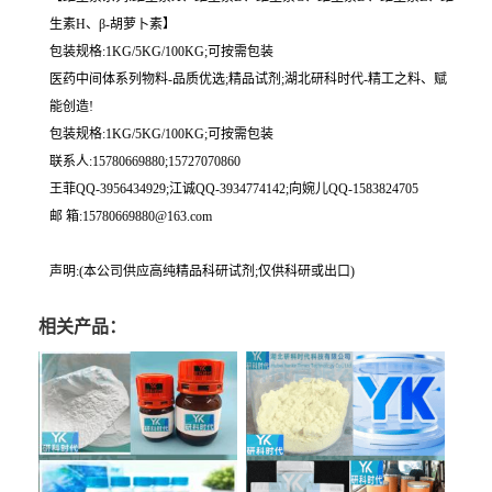
生素H、β-胡萝卜素】
包装规格:1KG/5KG/100KG;可按需包装
医药中间体系列物料-品质优选;精品试剂;湖北研科时代-精工之料、赋
能创造!
包装规格:1KG/5KG/100KG;可按需包装
联系人:15780669880;15727070860
王菲QQ-3956434929;江诚QQ-3934774142;向婉儿QQ-1583824705
邮 箱:15780669880@163.com
声明:(本公司供应高纯精品科研试剂;仅供科研或出口)
相关产品：